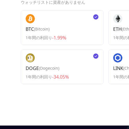
ウォッチリストに資産がありません
BTC
ETH
(
Bitcoin
)
(
Et
-1.99%
1年間の利回り
1年間の
DOGE
LINK
(
Dogecoin
)
(
Ch
-34.05%
1年間の利回り
1年間の