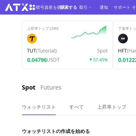
暗号資産を購入
探索する
取引
通知
サポート
そ
上昇率トップ (24h)
下落率トップ
TUT
(
Tutorial
)
Spot
HFT
(
Ha
0.04796
0.0122
USDT
57.45%
Spot
Futures
ウォッチリスト
すべて
上昇率トップ
ウォッチリストの作成を始める