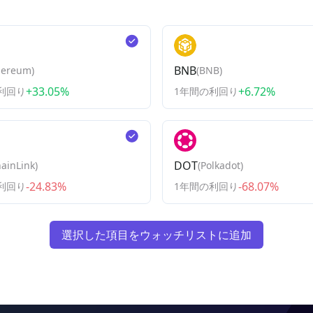
BNB
hereum
)
(
BNB
)
+33.05%
+6.72%
利回り
1年間の利回り
DOT
ainLink
)
(
Polkadot
)
-24.83%
-68.07%
利回り
1年間の利回り
選択した項目をウォッチリストに追加