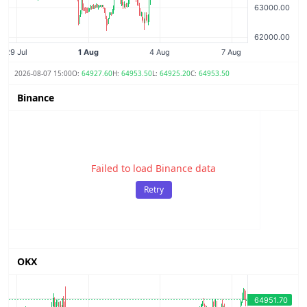
2026-08-07 15:00
O:
64927.60
H:
64953.50
L:
64925.20
C:
64953.50
Binance
Failed to load Binance data
Retry
OKX