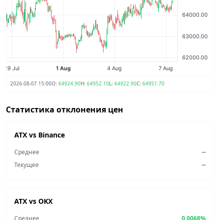
2026-08-07 15:00
O:
64924.90
H:
64952.10
L:
64922.90
C:
64951.70
Статистика отклонения цен
ATX vs Binance
Среднее
--
Текущее
--
ATX vs OKX
Среднее
0.0068%