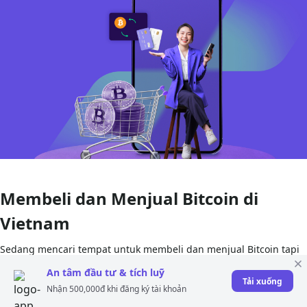
Membeli dan Menjual Bitcoin di
Vietnam
Sedang mencari tempat untuk membeli dan menjual Bitcoin tapi
belum tahu harus mulai dari mana? Biarkan ATX membantu Anda!
An tâm đầu tư & tích luỹ
Tải xuống
Kami menawarkan berbagai pilihan trading mata uang kripto
Nhận 500,000đ khi đăng ký tài khoản
yang mudah, termasuk Bitcoin, dengan biaya yang sangat rendah