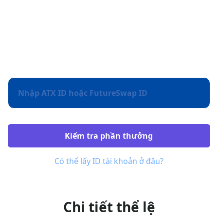
Tri Ân Người Dùng VIP
Đánh dấu 1 năm ra mắt thành công sản phẩm Futures
và FutureSwap, ATX gửi tặng hàng nghìn phần quà tới
người dùng VIP và người dùng từng sử dụng
FutureSwap.
Kiểm tra phần thưởng
Có thể lấy ID tài khoản ở đâu?
Chi tiết thể lệ