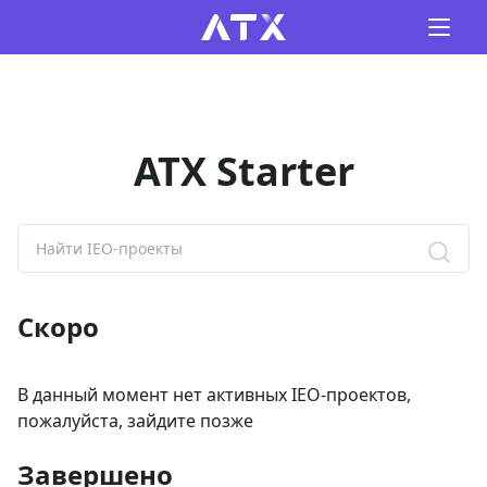
ATX Starter
Скоро
В данный момент нет активных IEO-проектов,
пожалуйста, зайдите позже
Завершено