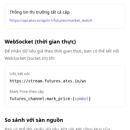
Thông tin thị trường tất cả cặp
https://api.atxs.io/api/v1/futures/market_watch
WebSocket (thời gian thực)
Để nhận dữ liệu giá theo thời gian thực, bạn có thể kết nối
WebSocket (Socket.IO) tới:
URL kết nối
https://stream-futures.atxs.io/ws
Mark Price theo cặp
futures_channel:mark_price:
{
symbol
}
So sánh với sàn nguồn
Bạn có thể đối chiếu dữ liệu ATX với API công khai của