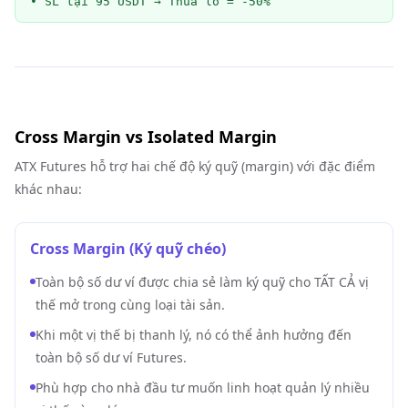
• SL tại 95 USDT → Thua lỗ = -50%
Cross Margin vs Isolated Margin
ATX Futures hỗ trợ hai chế độ ký quỹ (margin) với đặc điểm
khác nhau:
Cross Margin (Ký quỹ chéo)
Toàn bộ số dư ví được chia sẻ làm ký quỹ cho TẤT CẢ vị
thế mở trong cùng loại tài sản.
Khi một vị thế bị thanh lý, nó có thể ảnh hưởng đến
toàn bộ số dư ví Futures.
Phù hợp cho nhà đầu tư muốn linh hoạt quản lý nhiều