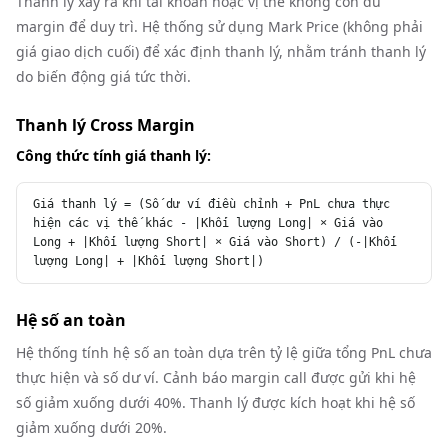
Thanh lý xảy ra khi tài khoản hoặc vị thế không còn đủ
margin để duy trì. Hệ thống sử dụng Mark Price (không phải
giá giao dịch cuối) để xác định thanh lý, nhằm tránh thanh lý
do biến động giá tức thời.
Thanh lý Cross Margin
Công thức tính giá thanh lý:
Giá thanh lý = (Số dư ví điều chỉnh + PnL chưa thực 
hiện các vị thế khác - |Khối lượng Long| × Giá vào 
Long + |Khối lượng Short| × Giá vào Short) / (-|Khối 
lượng Long| + |Khối lượng Short|)
Hệ số an toàn
Hệ thống tính hệ số an toàn dựa trên tỷ lệ giữa tổng PnL chưa
thực hiện và số dư ví. Cảnh báo margin call được gửi khi hệ
số giảm xuống dưới 40%. Thanh lý được kích hoạt khi hệ số
giảm xuống dưới 20%.