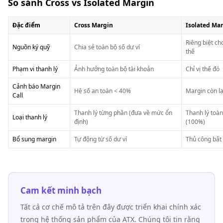
So sánh Cross vs Isolated Margin
Đặc điểm
Cross Margin
Isolated Ma
Riêng biệt ch
Nguồn ký quỹ
Chia sẻ toàn bộ số dư ví
thế
Phạm vi thanh lý
Ảnh hưởng toàn bộ tài khoản
Chỉ vị thế đó
Cảnh báo Margin
Hệ số an toàn < 40%
Margin còn l
Call
Thanh lý từng phần (đưa về mức ổn
Thanh lý toà
Loại thanh lý
định)
(100%)
Bổ sung margin
Tự động từ số dư ví
Thủ công bất 
Cam kết minh bạch
Tất cả cơ chế mô tả trên đây được triển khai chính xác
trong hệ thống sản phẩm của ATX. Chúng tôi tin rằng