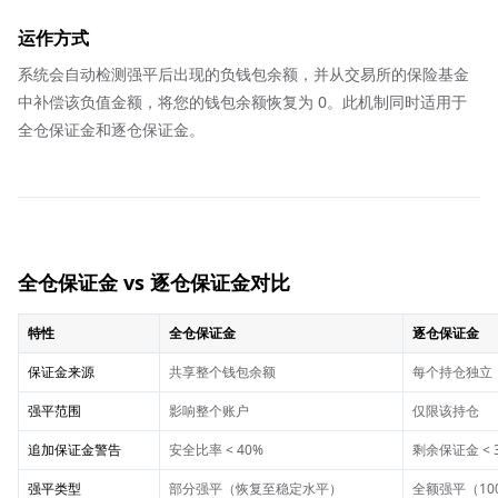
运作方式
系统会自动检测强平后出现的负钱包余额，并从交易所的保险基金
中补偿该负值金额，将您的钱包余额恢复为 0。此机制同时适用于
全仓保证金和逐仓保证金。
全仓保证金 vs 逐仓保证金对比
特性
全仓保证金
逐仓保证金
保证金来源
共享整个钱包余额
每个持仓独立
强平范围
影响整个账户
仅限该持仓
追加保证金警告
安全比率 < 40%
剩余保证金 < 
强平类型
部分强平（恢复至稳定水平）
全额强平（10