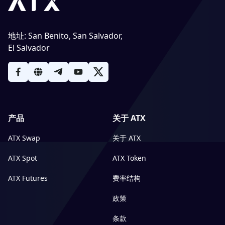
地址
:
San Benito, San Salvador,
El Salvador
产品
关于 ATX
ATX Swap
关于 ATX
ATX Spot
ATX Token
ATX Futures
费率结构
政策
条款