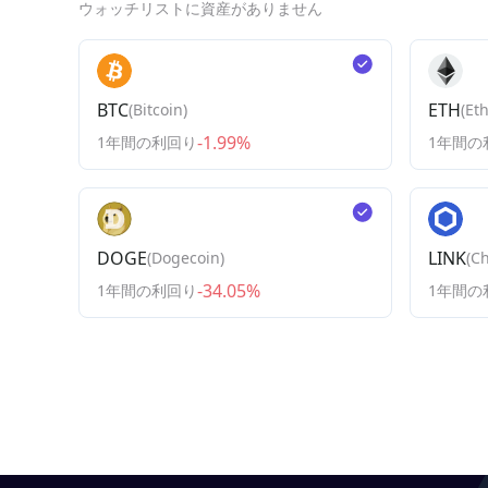
ウォッチリストに資産がありません
BTC
ETH
(
Bitcoin
)
(
Et
-1.99%
1年間の利回り
1年間の
DOGE
LINK
(
Dogecoin
)
(
Ch
-34.05%
1年間の利回り
1年間の