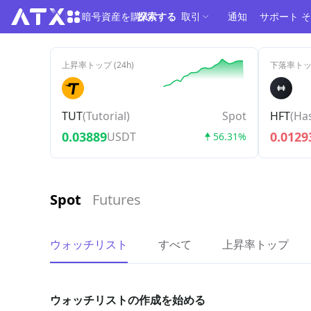
暗号資産を購入
探索する
取引
通知
サポート
そ
上昇率トップ (24h)
下落率トップ
TUT
(
Tutorial
)
Spot
HFT
(
Ha
0.03889
0.0129
USDT
56.31%
Spot
Futures
ウォッチリスト
すべて
上昇率トップ
ウォッチリストの作成を始める