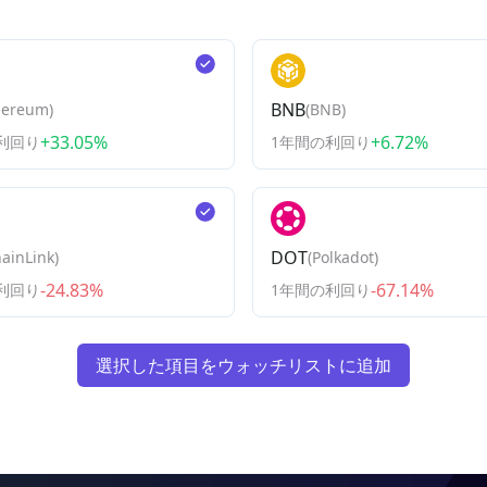
BNB
hereum
)
(
BNB
)
+33.05%
+6.72%
利回り
1年間の利回り
DOT
ainLink
)
(
Polkadot
)
-24.83%
-67.14%
利回り
1年間の利回り
選択した項目をウォッチリストに追加